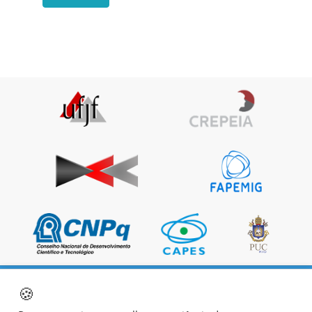
🍪
|
|
|
Página Inicial
Sobre os autores
Política do site
Termos de