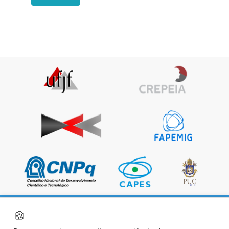
🍪
|
|
|
Página Inicial
Sobre os autores
Política do site
Termos de