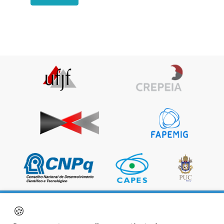
🍪
|
|
|
Página Inicial
Sobre os autores
Política do site
Termos de