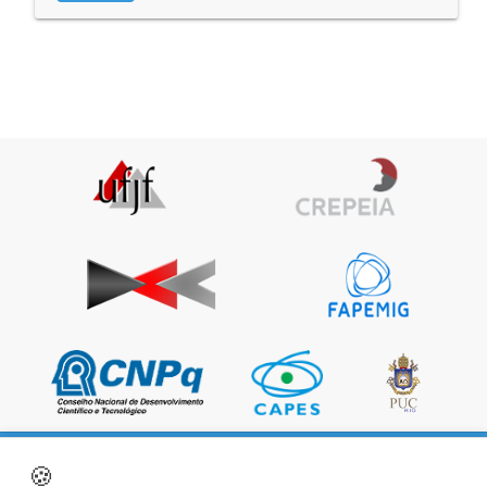
|
|
|
Página Inicial
Sobre os autores
Política do site
Termos de
🍪
|
uso
Contato