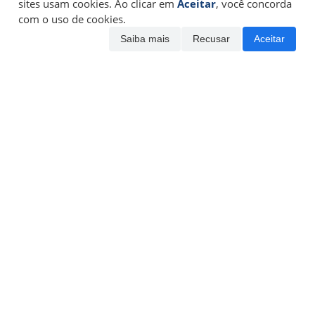
sites usam cookies. Ao clicar em
Aceitar
, você concorda
com o uso de cookies.
Saiba mais
Recusar
Aceitar
|
|
|
Página Inicial
Sobre os autores
Política do site
Termos de
|
uso
Contato