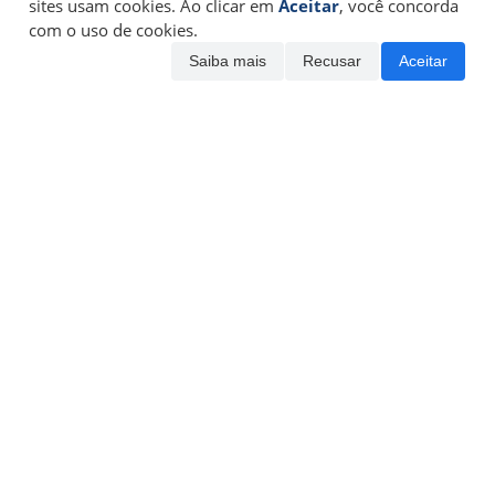
sites usam cookies. Ao clicar em
Aceitar
, você concorda
com o uso de cookies.
Saiba mais
Recusar
Aceitar
|
|
|
Página Inicial
Sobre os autores
Política do site
Termos de
|
uso
Contato