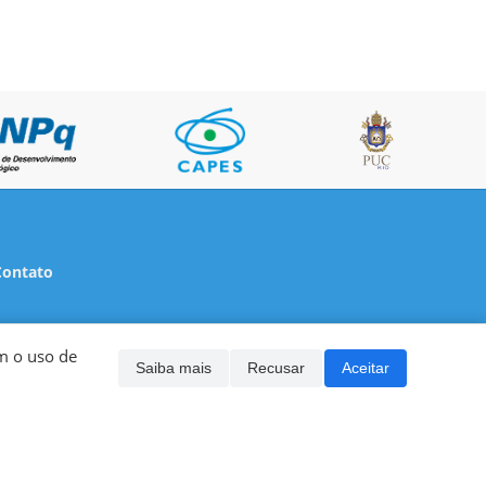
Contato
m o uso de
Saiba mais
Recusar
Aceitar
guns direitos reservados