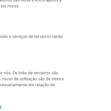
esmos são livres e encorajados a
ios riscos.
eúdo e serviços de terceiros serão
 nós. Os links de terceiros são
riscos de utilização são de inteira
necessariamente em relação de
s