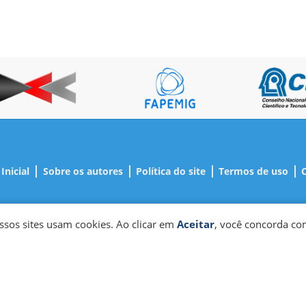
|
|
|
|
Inicial
Sobre os autores
Política do site
Termos de uso
ssos sites usam cookies. Ao clicar em
Aceitar
, você concorda co
 Pesquisa, Intervenção e Avaliação em Álcool e Outras Drogas - Al